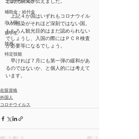
と読売新聞が伝えました。
コロナウイルス
補助金・給付金
　上記４か国はいずれもコロナウイル
出入国
スの感染がそれほど深刻ではない国。
もちろん観光目的はまだ認められない
留学生
でしょうし、入国の際にはＰＣＲ検査
雑感
が必要等になるでしょう。
特定技能
　早ければ７月にも第一弾の緩和があ
るのではないか、と個人的には考えて
います。
在留資格
外国人
コロナウイルス