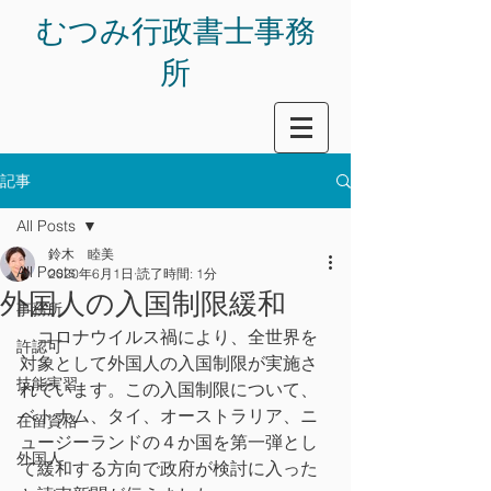
​むつみ行政書士事務
所
記事
All Posts
鈴木 睦美
All Posts
2020年6月1日
読了時間: 1分
外国人の入国制限緩和
事務所
　コロナウイルス禍により、全世界を
許認可
対象として外国人の入国制限が実施さ
技能実習
れています。この入国制限について、
ベトナム、タイ、オーストラリア、ニ
在留資格
ュージーランドの４か国を第一弾とし
外国人
て緩和する方向で政府が検討に入った