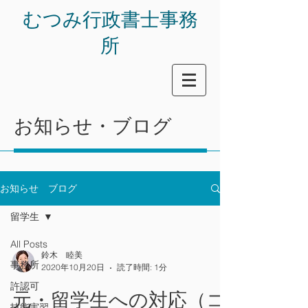
​むつみ行政書士事務
所
お知らせ・ブログ
お知らせ ブログ
留学生
All Posts
鈴木 睦美
事務所
2020年10月20日
読了時間: 1分
許認可
元・留学生への対応（コ
技能実習